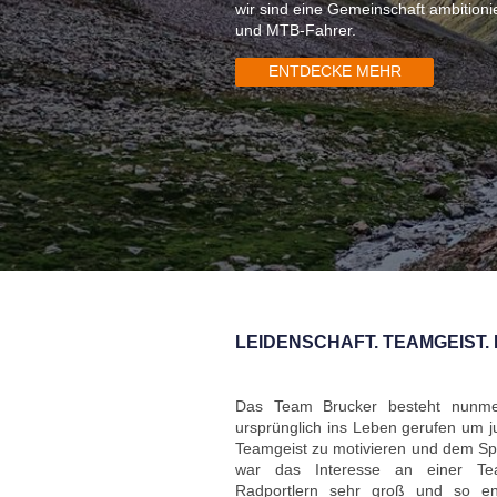
wir sind eine Gemeinschaft ambitioni
und MTB-Fahrer.
ENTDECKE MEHR
LEIDENSCHAFT. TEAMGEIST.
Das Team Brucker besteht nunme
ursprünglich ins Leben gerufen um j
Teamgeist zu motivieren und dem Spo
war das Interesse an einer Tea
Radportlern sehr groß und so en