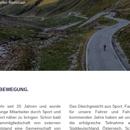
erter Rennrad-
 BEWEGUNG.
hr seit 20 Jahren und wurde
Das Gleichgewicht aus Sport, Fam
unge Mitarbeiter durch Sport und
für unsere Fahrer und Fahr
rt näher zu bringen. Schon bald
kommenden Jahre haben wir uns
mmitgliedschaft von externen
die erfolgreiche Teilnahme 
tstand eine Gemeinschaft von
Süddeutschland, Österreich, S