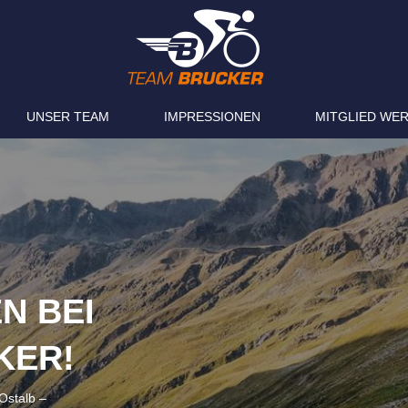
UNSER TEAM
IMPRESSIONEN
MITGLIED WE
N BEI
KER!
Ostalb –