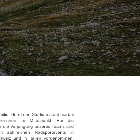
ilie, Beruf und Studium steht hierbei
erinnen im Mittelpunkt. Für die
 die Verjüngung unseres Teams und
an zahlreichen Radsportevents in
chweiz und in Italien vorgenommen.