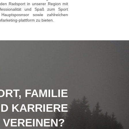
n den Radsport in unserer Region mit
essionalität und Spaß zum Sport
Hauptsposnsor sowie zahlreichen
arketing-plattform zu bieten.
ORT, FAMILIE
D KARRIERE
VEREINEN?